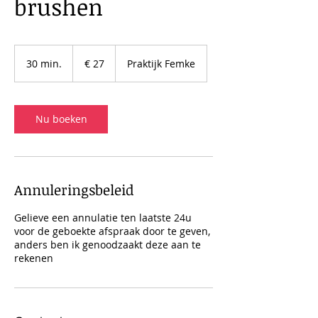
brushen
27
euro
30 min.
3
€ 27
Praktijk Femke
0
m
i
n
Nu boeken
.
Annuleringsbeleid
Gelieve een annulatie ten laatste 24u
voor de geboekte afspraak door te geven,
anders ben ik genoodzaakt deze aan te
rekenen