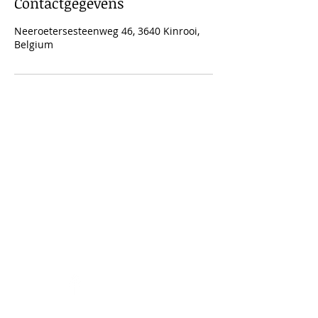
Contactgegevens
Neeroetersesteenweg 46, 3640 Kinrooi,
Belgium
Telefoon
T:
0472/66.27.65
Contact
haarpuntfemke@gmail.com
Social Media