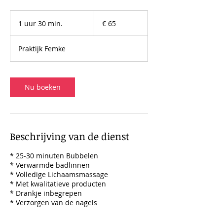
65
euro
1 uur 30 min.
1
€ 65
u
u
Praktijk Femke
3
0
m
i
Nu boeken
n
.
Beschrijving van de dienst
* 25-30 minuten Bubbelen
* Verwarmde badlinnen
* Volledige Lichaamsmassage
* Met kwalitatieve producten
* Drankje inbegrepen
* Verzorgen van de nagels