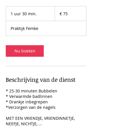
75
euro
1 uur 30 min.
1
€ 75
u
u
Praktijk Femke
3
0
m
i
Nu boeken
n
.
Beschrijving van de dienst
* 25-30 minuten Bubbelen
* Verwarmde badlinnen
* Drankje inbegrepen
*Verzorgen van de nagels
MET EEN VRIENDJE, VRIENDINNETJE,
NEEFJE, NICHTJE, ...